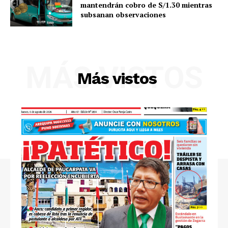
mantendrán cobro de S/1.30 mientras
subsanan observaciones
MÁS VISTOS
Más vistos
SUSCRIBETE