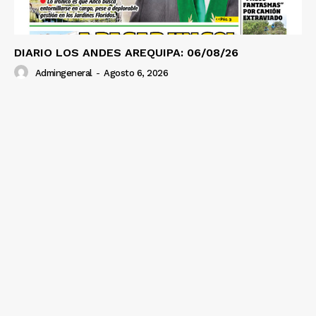
Diario los Andes
DIARIO LOS ANDES AREQUIPA: 06/08/26
Admingeneral
-
Agosto 6, 2026
Nosotros
Contacto
Prensa