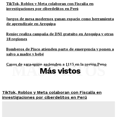
TikTok, Roblox y Meta colaboran con Fiscalía en
investigaciones por ciberdelitos en Perú
Juegos de mesa modernos ganan espacio como herramienta
de aprendizaje en Arequipa
Reniec realiza campaña de DNI gratuito en Arequipa y otras
18 regiones
Bomberos de Pisco atienden parto de emergencia y ponen a
salvo a madre y bebé
Casos de sarampión ascienden a 1113 en la región Puno
MÁS VISTOS
Más vistos
TikTok, Roblox y Meta colaboran con Fiscalía en
investigaciones por ciberdelitos en Perú
Admineditor
-
Agosto 5, 2026