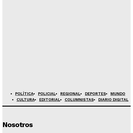
Juegos de mesa modernos ganan espacio como
herramienta de aprendizaje en Arequipa
Admineditor
-
Agosto 5, 2026
Reniec realiza campaña de DNI gratuito en Arequipa y
otras 18 regiones
Admineditor
-
Agosto 5, 2026
Bomberos de Pisco atienden parto de emergencia y
ponen a salvo a madre y bebé
Admineditor
-
Agosto 5, 2026
POLÍTICA
POLICIAL
REGIONAL
DEPORTES
MUNDO
CULTURA
EDITORIAL
COLUMNISTAS
DIARIO DIGITAL
Nosotros