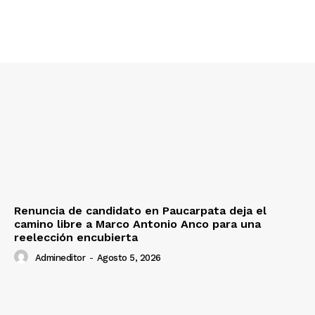
SUSCRIBETE
Diario los Andes
Nosotros
Contacto
Renuncia de candidato en Paucarpata deja el
camino libre a Marco Antonio Anco para una
Prensa
reelección encubierta
Admineditor
-
Agosto 5, 2026