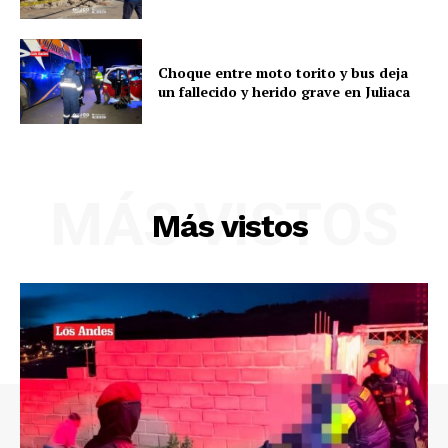
Choque entre moto torito y bus deja
un fallecido y herido grave en Juliaca
MÁS VISTOS
Más vistos
SUSCRIBETE
Diario los Andes
Nosotros
Contacto