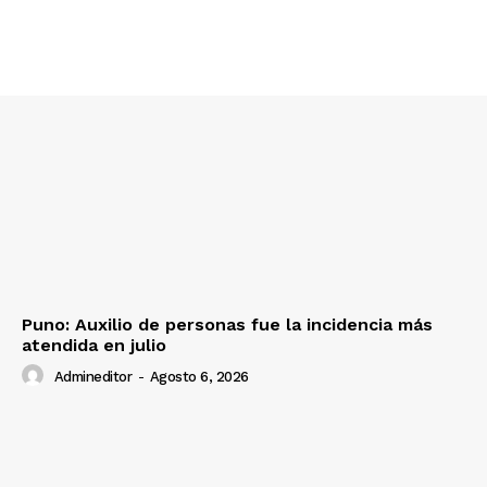
SUSCRIBETE
Diario los Andes
Nosotros
Contacto
Puno: Auxilio de personas fue la incidencia más
Prensa
atendida en julio
Admineditor
-
Agosto 6, 2026