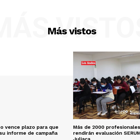
MÁS VISTO
Más vistos
o vence plazo para que
Más de 2000 profesionales
 su informe de campaña
rendirán evaluación SERU
Juliaca