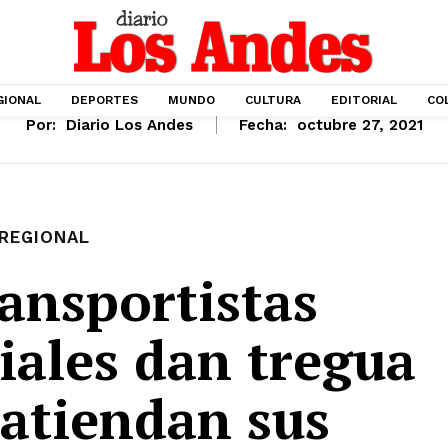
GIONAL
DEPORTES
MUNDO
CULTURA
EDITORIAL
CO
Por:
Diario Los Andes
Fecha:
octubre 27, 2021
REGIONAL
ansportistas
iales dan tregua
 atiendan sus