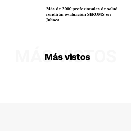
Más de 2000 profesionales de salud
rendirán evaluación SERUMS en
Juliaca
MÁS VISTOS
Más vistos
SUSCRIBETE
Diario los Andes
Nosotros
Contacto
Prensa