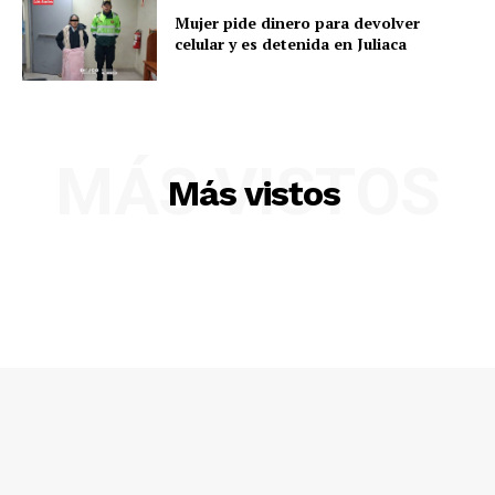
Mujer pide dinero para devolver
celular y es detenida en Juliaca
MÁS VISTOS
Más vistos
SUSCRIBETE
Diario los Andes
Nosotros
Contacto
Prensa