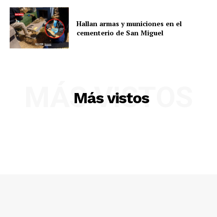
Hallan armas y municiones en el
cementerio de San Miguel
Diario los Andes
Nosotros
Contacto
MÁS VISTOS
Prensa
Más vistos