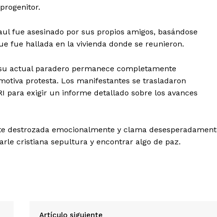
progenitor.
Paul fue asesinado por sus propios amigos, basándose
ue fue hallada en la vivienda donde se reunieron.
y su actual paradero permanece completamente
motiva protesta. Los manifestantes se trasladaron
RI para exigir un informe detallado sobre los avances
Diario los Andes
te destrozada emocionalmente y clama desesperadament
Nosotros
arle cristiana sepultura y encontrar algo de paz.
Contacto
Prensa
ETE
Artículo siguiente