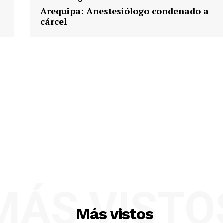
Arequipa: Anestesiólogo condenado a
cárcel
MÁS VISTO
Más vistos