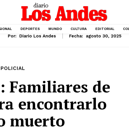
GIONAL
DEPORTES
MUNDO
CULTURA
EDITORIAL
CO
Por:
Diario Los Andes
Fecha:
agosto 30, 2025
POLICIAL
 Familiares de
ara encontrarlo
 o muerto