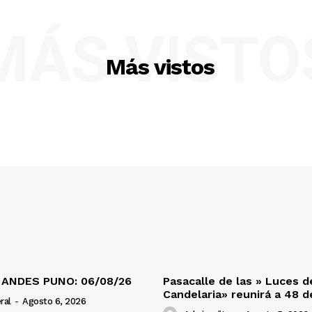
MÁS VISTO
Más vistos
 ANDES PUNO: 06/08/26
Pasacalle de las » Luces d
Candelaria» reunirá a 48 
ral
-
Agosto 6, 2026