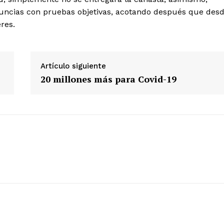
uncias con pruebas objetivas, acotando después que des
Diario los Andes
res.
Nosotros
Artículo siguiente
Contacto
20 millones más para Covid-19
Prensa
ETE