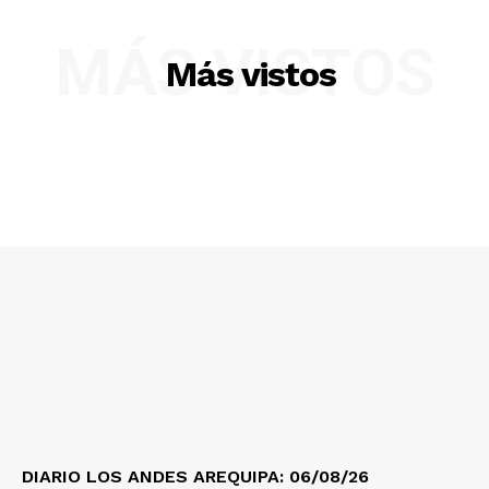
Diario los Andes
MÁS VISTOS
Más vistos
Nosotros
Contacto
Prensa
DIARIO LOS ANDES AREQUIPA: 06/08/26