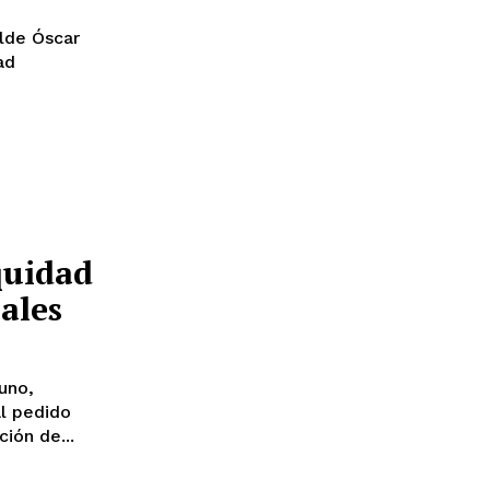
alde Óscar
ad
quidad
ales
uno,
l pedido
ión de...