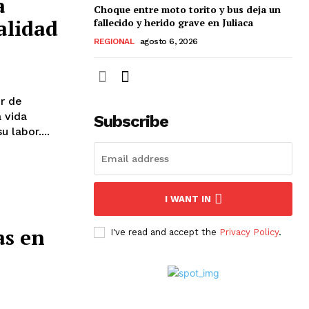
a
Choque entre moto torito y bus deja un
alidad
fallecido y herido grave en Juliaca
REGIONAL
agosto 6, 2026
r de
 vida
Subscribe
 labor....
I WANT IN
as en
I've read and accept the
Privacy Policy
.