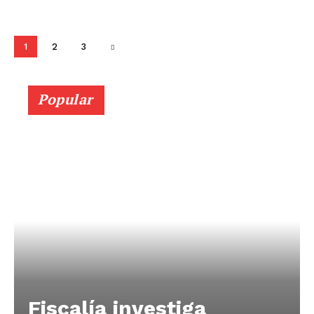
1
2
3
Popular
Fiscalía investiga