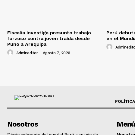
Fiscalía investiga presunto trabajo
Perú debuta
forzoso contra joven traída desde
en el Mundi
Puno a Arequipa
Adminedito
Admineditor
-
Agosto 7, 2026
POLÍTICA
Nosotros
Menú
Diario referente del sur del Perú, espacio de
Nosotr