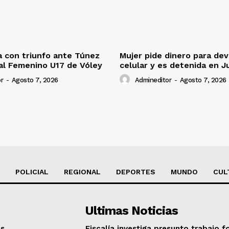
 con triunfo ante Túnez
Mujer pide dinero para dev
al Femenino U17 de Vóley
celular y es detenida en J
r
-
Agosto 7, 2026
Admineditor
-
Agosto 7, 2026
POLICIAL
REGIONAL
DEPORTES
MUNDO
CUL
Ultimas Noticias
os
Fiscalía investiga presunto trabajo f