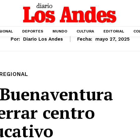
GIONAL
DEPORTES
MUNDO
CULTURA
EDITORIAL
CO
Por:
Diario Los Andes
Fecha:
mayo 27, 2025
REGIONAL
 Buenaventura
errar centro
ucativo