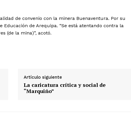
dalidad de convenio con la minera Buenaventura. Por su
e Educación de Arequipa. “Se está atentando contra la
es (de la mina)”, acotó.
Diario los Andes
Nosotros
Contacto
Prensa
Artículo siguiente
La caricatura crítica y social de
“Marquiño”
ETE