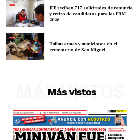
JEE reciben 717 solicitudes de renuncia
y retiro de candidatos para las ERM
2026
Hallan armas y municiones en el
cementerio de San Miguel
SUSCRIBETE
MÁS VISTOS
Más vistos
Diario los Andes
Nosotros
Contacto