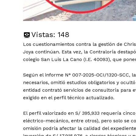
Vistas:
148
Los cuestionamientos contra la gestión de Chris
Joya continúan. Esta vez, la Contraloría destapó
colegio San Luis La Cano (I.E. 40093), que ponen
Según el informe N° 007-2025-OCI/1320-SCC, la
necesarios, omitió estudios obligatorios y ocultó
entidad contrató servicios de consultoría para ev
exigido en el perfil técnico actualizado.
El perfil valorizado en S/ 395,933 requería cinco
eléctrico-mecánico, entre otros), pero solo se c
omisión podría afectar la calidad del expedient
inversión de S/ 17,915,976. a riesgos técnicos y 