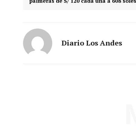
palmeras de S/ 120 cada una a 608 sole
Diario Los Andes