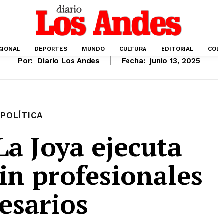
GIONAL
DEPORTES
MUNDO
CULTURA
EDITORIAL
CO
Por:
Diario Los Andes
Fecha:
junio 13, 2025
POLÍTICA
La Joya ejecuta
in profesionales
esarios