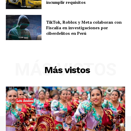
incumplir requisitos
TikTok, Roblox y Meta colaboran con
Fiscalía en investigaciones por
ciberdelitos en Perú
MÁS VISTOS
Más vistos