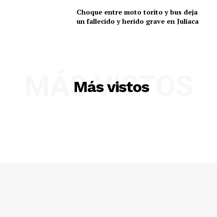
Choque entre moto torito y bus deja
un fallecido y herido grave en Juliaca
MÁS VISTOS
Más vistos
SUSCRIBETE
Diario los Andes
Nosotros
Contacto
Prensa