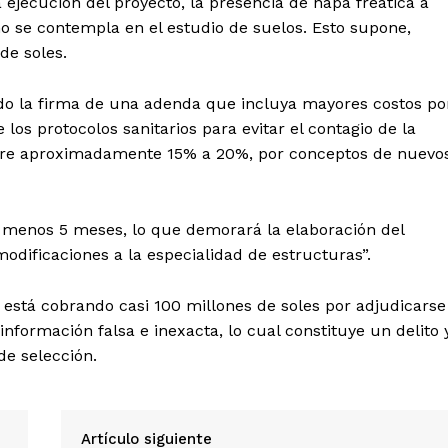
Diario los Andes
a ejecución del proyecto, la presencia de napa freática a
no se contempla en el estudio de suelos. Esto supone,
Nosotros
de soles.
Contacto
ando la firma de una adenda que incluya mayores costos po
Prensa
los protocolos sanitarios para evitar el contagio de la
entre aproximadamente 15% a 20%, por conceptos de nuevo
ETE
o menos 5 meses, lo que demorará la elaboración del
modificaciones a la especialidad de estructuras”.
está cobrando casi 100 millones de soles por adjudicarse
nformación falsa e inexacta, lo cual constituye un delito 
de selección.
Artículo siguiente