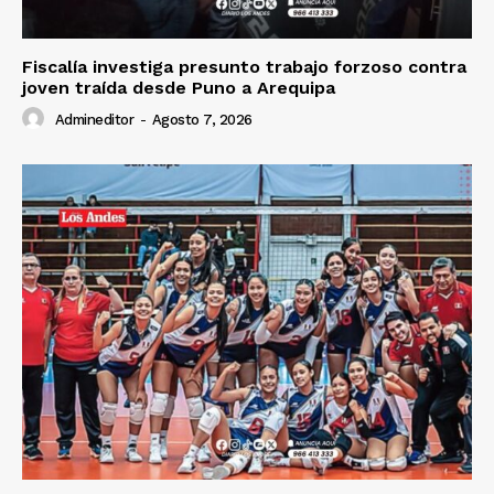
Fiscalía investiga presunto trabajo forzoso contra
joven traída desde Puno a Arequipa
Diario los Andes
Admineditor
-
Agosto 7, 2026
Nosotros
Contacto
Prensa