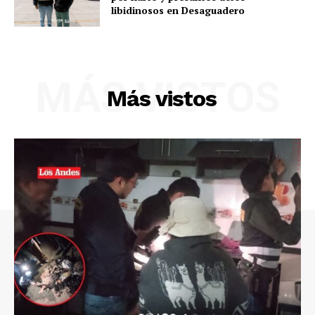
libidinosos en Desaguadero
MÁS VISTOS
Más vistos
SUSCRIBETE