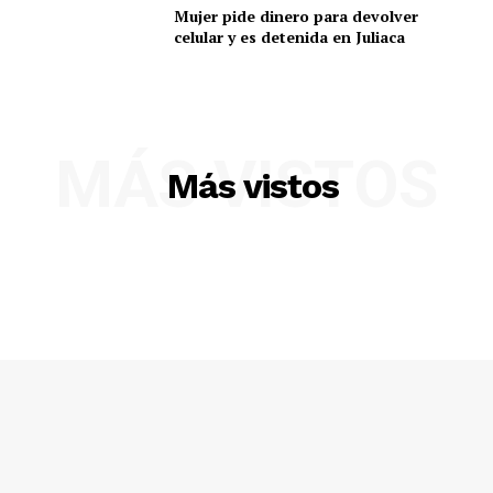
Mujer pide dinero para devolver
celular y es detenida en Juliaca
Diario los Andes
Nosotros
Contacto
MÁS VISTOS
Más vistos
Prensa