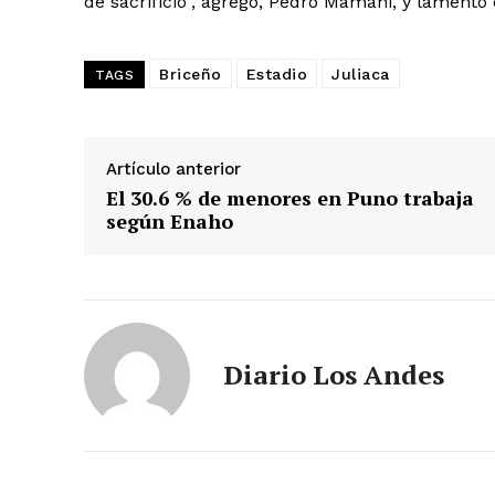
de sacrificio”, agregó, Pedro Mamani, y lamentó 
Briceño
Estadio
Juliaca
TAGS
Artículo anterior
El 30.6 % de menores en Puno trabaja
según Enaho
SUSCRIB
Diario Los Andes