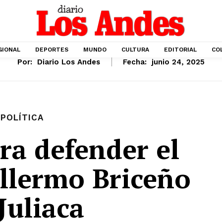
GIONAL
DEPORTES
MUNDO
CULTURA
EDITORIAL
CO
Por:
Diario Los Andes
Fecha:
junio 24, 2025
POLÍTICA
ra defender el
illermo Briceño
Juliaca