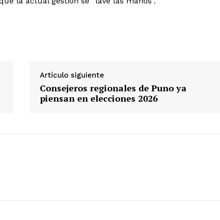
que la actual gestión se “lave las manos”.
Diario los Andes
Nosotros
Artículo siguiente
Contacto
Consejeros regionales de Puno ya
piensan en elecciones 2026
Prensa
ETE