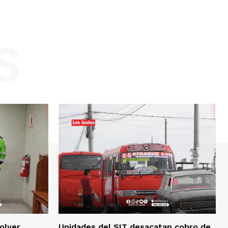
S
olver
Unidades del SIT desacatan cobro de