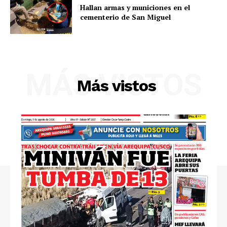
Hallan armas y municiones en el
cementerio de San Miguel
MÁS VISTOS
Más vistos
SUSCRIBETE
Diario los Andes
Nosotros
Contacto
Prensa