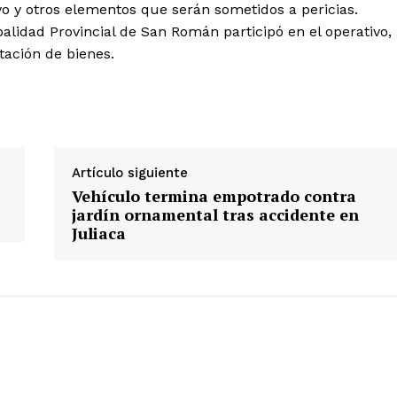
vo y otros elementos que serán sometidos a pericias.
alidad Provincial de San Román participó en el operativo,
tación de bienes.
Diario los Andes
Nosotros
Artículo siguiente
Contacto
Vehículo termina empotrado contra
Prensa
jardín ornamental tras accidente en
Juliaca
ETE