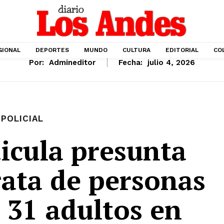
GIONAL
DEPORTES
MUNDO
CULTURA
EDITORIAL
CO
Por:
Admineditor
Fecha:
julio 4, 2026
POLICIAL
icula presunta
rata de personas
a 31 adultos en