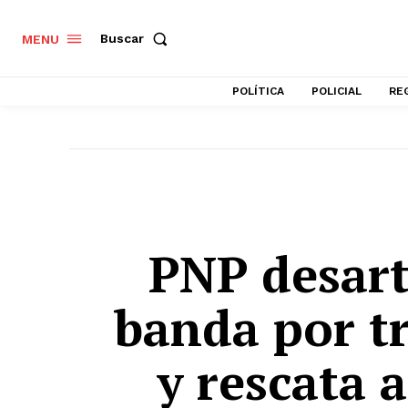
Buscar
MENU
POLÍTICA
POLICIAL
RE
PNP desart
banda por t
y rescata 