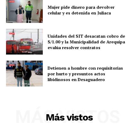
Mujer pide dinero para devolver
celular y es detenida en Juliaca
SUSCRIBETE
Unidades del SIT desacatan cobro de
S/1.00 y la Municipalidad de Arequipa
evalúa resolver contratos
Diario los Andes
Detienen a hombre con requisitorias
por hurto y presuntos actos
Nosotros
libidinosos en Desaguadero
Contacto
Prensa
MÁS VISTOS
Más vistos