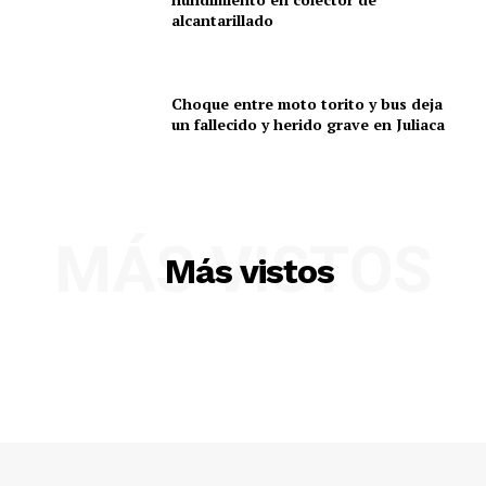
alcantarillado
Choque entre moto torito y bus deja
un fallecido y herido grave en Juliaca
MÁS VISTOS
Más vistos
SUSCRIBETE
Diario los Andes
Nosotros
Contacto