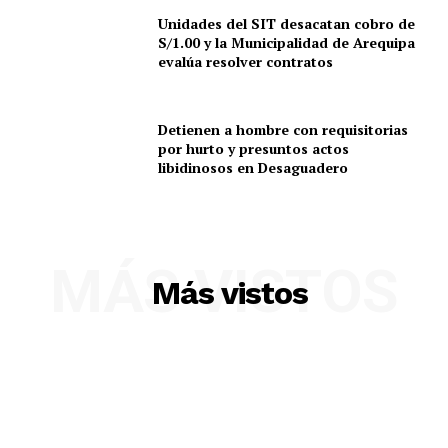
Unidades del SIT desacatan cobro de
S/1.00 y la Municipalidad de Arequipa
evalúa resolver contratos
Detienen a hombre con requisitorias
por hurto y presuntos actos
libidinosos en Desaguadero
MÁS VISTOS
Más vistos
SUSCRIBETE
Diario los Andes
Nosotros