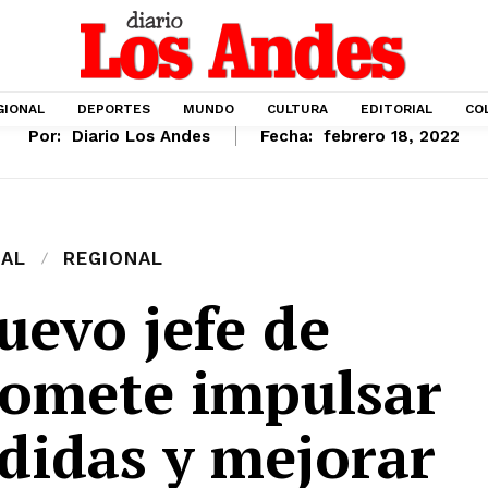
GIONAL
DEPORTES
MUNDO
CULTURA
EDITORIAL
CO
Por:
Diario Los Andes
Fecha:
febrero 18, 2022
IAL
REGIONAL
uevo jefe de
romete impulsar
didas y mejorar