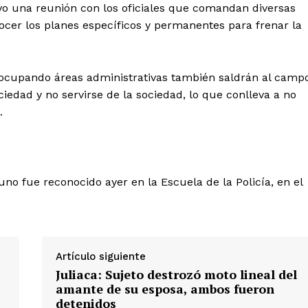
o una reunión con los oficiales que comandan diversas
nocer los planes específicos y permanentes para frenar la
 ocupando áreas administrativas también saldrán al camp
ociedad y no servirse de la sociedad, lo que conlleva a no
.
Diario los Andes
no fue reconocido ayer en la Escuela de la Policía, en el
Nosotros
Contacto
Prensa
Artículo siguiente
Juliaca: Sujeto destrozó moto lineal del
ETE
amante de su esposa, ambos fueron
detenidos