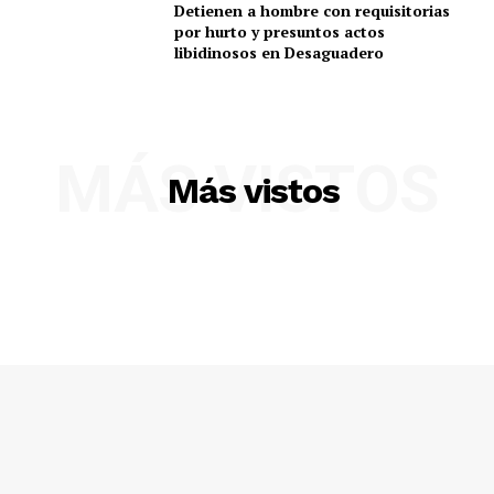
SUSCRIBETE
Detienen a hombre con requisitorias
por hurto y presuntos actos
libidinosos en Desaguadero
Diario los Andes
MÁS VISTOS
Nosotros
Más vistos
Contacto
Prensa