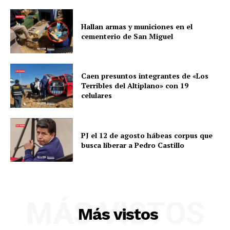
Hallan armas y municiones en el
cementerio de San Miguel
Caen presuntos integrantes de «Los
Terribles del Altiplano» con 19
celulares
PJ el 12 de agosto hábeas corpus que
busca liberar a Pedro Castillo
SUSCRIBETE
MÁS VISTOS
Más vistos
Diario los Andes